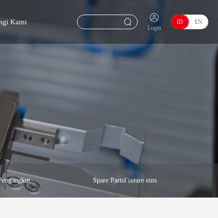
ngi Kami
ID
EN
Login
 Pengangkut
Spare PartsFixture eins