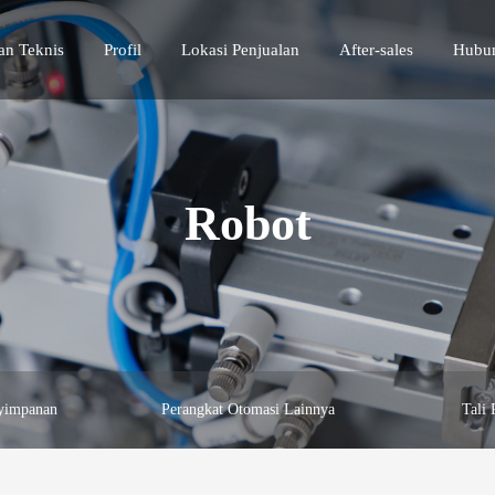
n Teknis
Profil
Lokasi Penjualan
After-sales
Hubu
Robot
nyimpanan
Perangkat Otomasi Lainnya
Tali