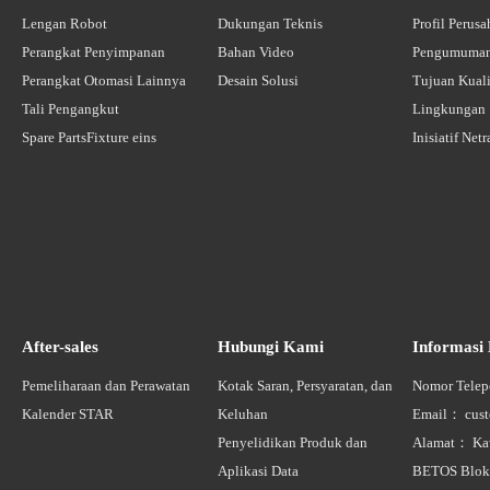
Lengan Robot
Dukungan Teknis
Profil Perus
Perangkat Penyimpanan
Bahan Video
Pengumuman
Perangkat Otomasi Lainnya
Desain Solusi
Tujuan Kuali
Tali Pengangkut
Lingkungan
Spare PartsFixture eins
Inisiatif Net
After-sales
Hubungi Kami
Informasi
Pemeliharaan dan Perawatan
Kotak Saran, Persyaratan, dan
Nomor Telep
Kalender STAR
Keluhan
Email： custo
Penyelidikan Produk dan
Alamat： Ka
Aplikasi Data
BETOS Blok 