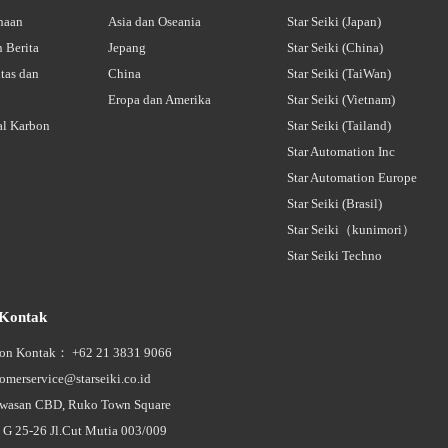
ahaan
Asia dan Oseania
Star Seiki (Japan)
 Berita
Jepang
Star Seiki (China)
tas dan
China
Star Seiki (TaiWan)
Eropa dan Amerika
Star Seiki (Vietnam)
ral Karbon
Star Seiki (Tailand)
Star Automation Inc
Star Automation Europe
Star Seiki (Brasil)
Star Seiki（kunimori）
Star Seiki Techno
 Kontak
on Kontak： +62 21 3831 9066
merservice@starseiki.co.id
wasan CBD, Ruko Town Square
G 25-26 Jl.Cut Mutia 003/009