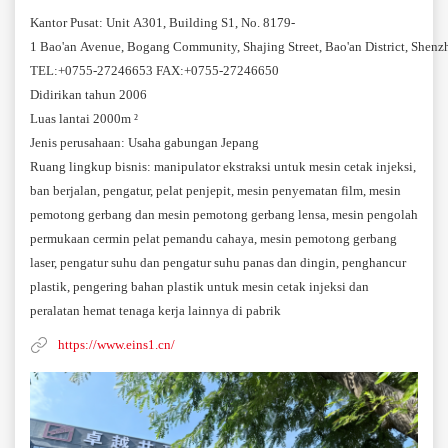
Kantor Pusat: Unit A301, Building S1, No. 8179-
1 Bao'an Avenue, Bogang Community, Shajing Street, Bao'an District, Shen
TEL:+0755-27246653 FAX:+0755-27246650
Didirikan tahun 2006
Luas lantai 2000m ²
Jenis perusahaan: Usaha gabungan Jepang
Ruang lingkup bisnis: manipulator ekstraksi untuk mesin cetak injeksi,
ban berjalan, pengatur, pelat penjepit, mesin penyematan film, mesin
pemotong gerbang dan mesin pemotong gerbang lensa, mesin pengolah
permukaan cermin pelat pemandu cahaya, mesin pemotong gerbang
laser, pengatur suhu dan pengatur suhu panas dan dingin, penghancur
plastik, pengering bahan plastik untuk mesin cetak injeksi dan
peralatan hemat tenaga kerja lainnya di pabrik
https://www.eins1.cn/