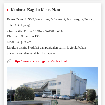
Kunimori Kagaku Kanto Plant
Kantor Pusat: 1153-2, Kawazuma, Gokamachi, Sashima-gun, Ibaraki,
306-0314, Jepang
TEL : (0280)84-4197 / FAX : (0280)84-2487
Didirikan: November 1963
Modal: 30 juta yen
Lingkup bisnis: Produksi dan penjualan bahan logistik, bahan
pengemasan, dan peralatan habis pakai
https://www.stertec.co.jp/~kck/index.html