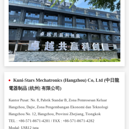
Kuni-Stars Mechatronics (Hangzhou) Co, Ltd (中日龍
電器制品 [杭州] 有限公司)
Kantor Pusat: No. 8, Pabrik Standar B, Zona Pemrosesan Keluar
Hangzhou, Dajie, Zona Pengembangan Ekonomi dan Teknologi
Hangzhou No. 12, Hangzhou, Provinsi Zhejiang, Tiongkok
TEL : +86-571-8671-4281 / FAX : +86-571-8671-4282
Modal: US$12 juta